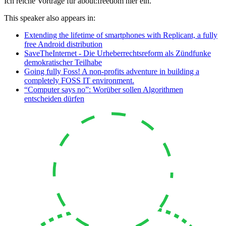
Ich reiche Vorträge für about:freedom hier ein.
This speaker also appears in:
Extending the lifetime of smartphones with Replicant, a fully
free Android distribution
SaveTheInternet - Die Urheberrechtsreform als Zündfunke
demokratischer Teilhabe
Going fully Foss! A non-profits adventure in building a
completely FOSS IT environment.
“Computer says no”: Worüber sollen Algorithmen
entscheiden dürfen